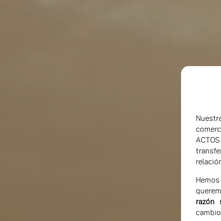
Nuest
comerc
ACTOS
transf
relació
Hemos 
querem
razón 
cambio