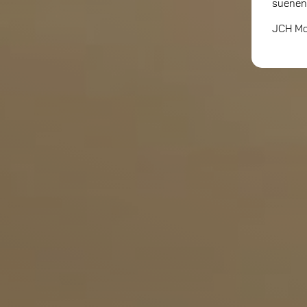
suenen
JCH Mot