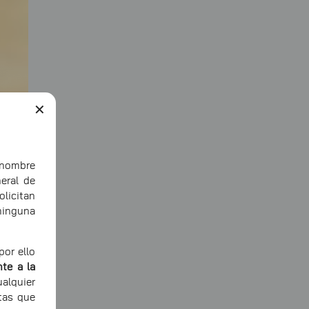
✕
ombre
eral de
icitan
ninguna
or ello
te a la
alquier
tas que