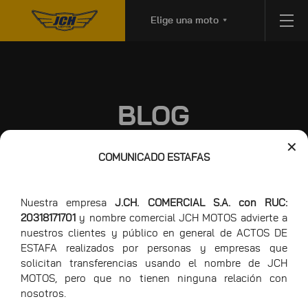
Elige una moto
BLOG
✕
COMUNICADO ESTAFAS
CONSEJOS MOTEROS
Nuestra empresa
J.CH. COMERCIAL S.A. con RUC:
20318171701
y nombre comercial JCH MOTOS advierte a
26/05
CONSEJOS MOTEROS
nuestros clientes y público en general de ACTOS DE
ESTAFA realizados por personas y empresas que
CONSEJOS PARA EL MOTOCICLISTA EN
solicitan transferencias usando el nombre de JCH
CARRETERA
MOTOS, pero que no tienen ninguna relación con
nosotros.