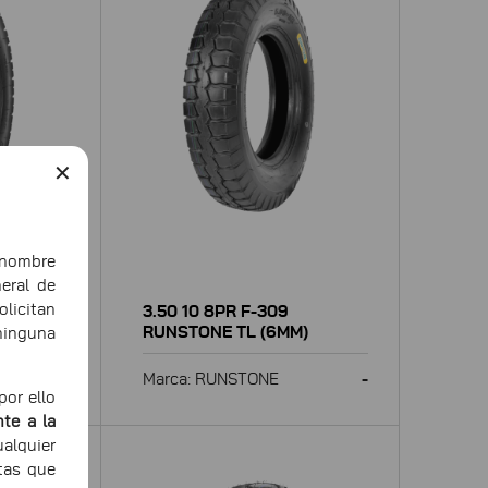
✕
ombre
eral de
icitan
3.50 10 8PR F-309
M)
RUNSTONE TL (6MM)
ninguna
-
Marca: RUNSTONE
-
or ello
te a la
alquier
tas que