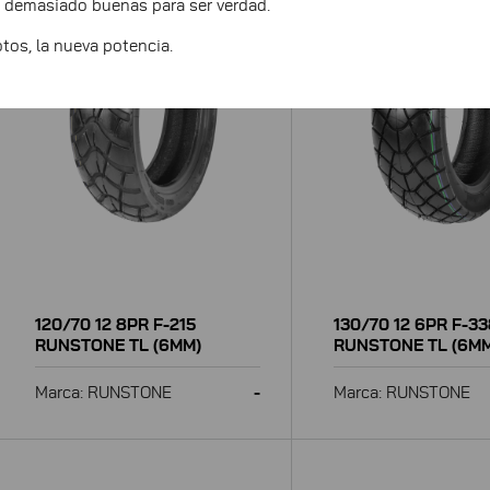
 demasiado buenas para ser verdad.
os, la nueva potencia.
120/70 12 8PR F-215
130/70 12 6PR F-3
RUNSTONE TL (6MM)
RUNSTONE TL (6M
Marca: RUNSTONE
-
Marca: RUNSTONE