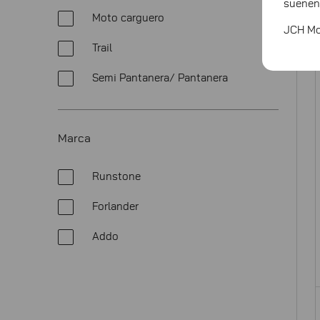
suenen
Moto carguero
JCH Mot
Trail
Semi Pantanera/ Pantanera
Marca
Runstone
Forlander
Addo