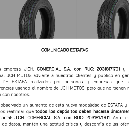
COMUNICADO ESTAFAS
ra empresa
J.CH. COMERCIAL S.A. con RUC: 20318171701
y n
ial JCH MOTOS advierte a nuestros clientes y público en gen
 DE ESTAFA realizados por personas y empresas que sol
3.50 10 8PR F-206
3.50 10 8PR F-222
RUNSTONE TL (5MM)
RUNSTONE TL (6M
erencias usando el nombre de JCH MOTOS, pero que no tienen 
n con nosotros.
Marca: RUNSTONE
-
Marca: RUNSTONE
observado un aumento de esta nueva modalidad de ESTAFA y p
os reafirmar que
todos los depósitos deben hacerse únicamen
social: J.CH. COMERCIAL S.A. con RUC: 20318171701
. Ante cu
 de datos, mantén una actitud crítica y desconfía de las ofer