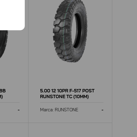
38B
5.00 12 10PR F-517 POST
M)
RUNSTONE TC (10MM)
-
Marca: RUNSTONE
-