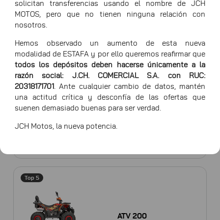
solicitan transferencias usando el nombre de JCH
Top 5
MOTOS, pero que no tienen ninguna relación con
nosotros.
HAWK 200
Hemos observado un aumento de esta nueva
modalidad de ESTAFA y por ello queremos reafirmar que
todos los depósitos deben hacerse únicamente a la
razón social: J.CH. COMERCIAL S.A. con RUC:
20318171701
. Ante cualquier cambio de datos, mantén
Top 5
una actitud crítica y desconfía de las ofertas que
suenen demasiado buenas para ser verdad.
JCH Motos, la nueva potencia.
X-CROSS 300
Top 5
ATV 200