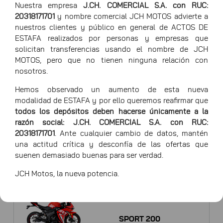
Nuestra empresa
J.CH. COMERCIAL S.A. con RUC:
20318171701
y nombre comercial JCH MOTOS advierte a
nuestros clientes y público en general de ACTOS DE
ESTAFA realizados por personas y empresas que
SPORT 4V
solicitan transferencias usando el nombre de JCH
MOTOS, pero que no tienen ninguna relación con
nosotros.
Hemos observado un aumento de esta nueva
Premium
modalidad de ESTAFA y por ello queremos reafirmar que
todos los depósitos deben hacerse únicamente a la
razón social: J.CH. COMERCIAL S.A. con RUC:
RZ8B-JCH250
20318171701
. Ante cualquier cambio de datos, mantén
una actitud crítica y desconfía de las ofertas que
suenen demasiado buenas para ser verdad.
JCH Motos, la nueva potencia.
Premium
SPORT 200