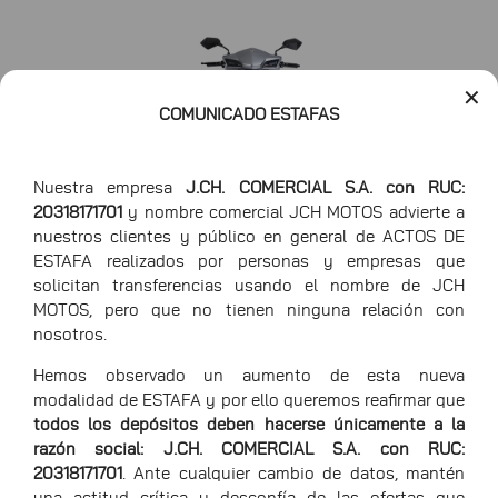
✕
COMUNICADO ESTAFAS
Nuestra empresa
J.CH. COMERCIAL S.A. con RUC:
20318171701
y nombre comercial JCH MOTOS advierte a
nuestros clientes y público en general de ACTOS DE
ESTAFA realizados por personas y empresas que
solicitan transferencias usando el nombre de JCH
Largo
190cm
MOTOS, pero que no tienen ninguna relación con
nosotros.
Ancho
76.5cm
Hemos observado un aumento de esta nueva
Alto
109cm
modalidad de ESTAFA y por ello queremos reafirmar que
todos los depósitos deben hacerse únicamente a la
razón social: J.CH. COMERCIAL S.A. con RUC:
20318171701
. Ante cualquier cambio de datos, mantén