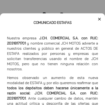
✕
COMUNICADO ESTAFAS
Nuestra empresa
J.CH. COMERCIAL S.A. con RUC:
20318171701
y nombre comercial JCH MOTOS advierte a
nuestros clientes y público en general de ACTOS DE
ESTAFA realizados por personas y empresas que
solicitan transferencias usando el nombre de JCH
MOTOS, pero que no tienen ninguna relación con
Largo
206cm
nosotros.
Ancho
80.5cm
Hemos observado un aumento de esta nueva
modalidad de ESTAFA y por ello queremos reafirmar que
Alto
107cm
todos los depósitos deben hacerse únicamente a la
razón social: J.CH. COMERCIAL S.A. con RUC:
20318171701
. Ante cualquier cambio de datos, mantén
una actitud crítica y desconfía de las ofertas que